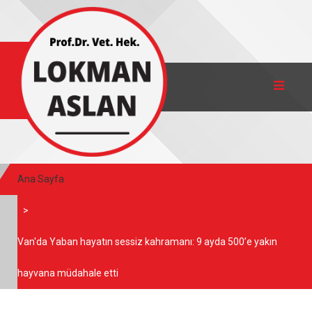
Ana Sayfa
Van'da Yaban hayatın sessiz kahramanı: 9 ayda 500’e yakın
hayvana müdahale etti