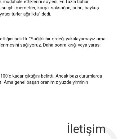
a müdahale ettiklerini söyledi. En fazla bahar
vrusu gibi memeliler, karga, saksağan, puhu, baykuş
rtıcı türler ağırlıkta” dedi.
tiğini belirtti: “Sağlıklı bir ördeği yakalayamayız ama
lenmesini sağlıyoruz. Daha sonra kırığı veya yarası
100’e kadar çıktığını belirtti. Ancak bazı durumlarda
ız. Ama genel başarı oranımız yüzde yirminin
İletişim