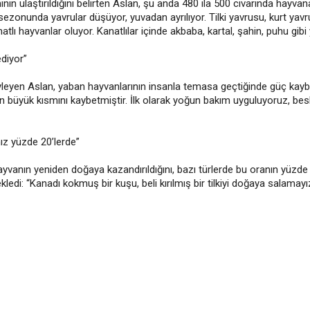
ın ulaştırıldığını belirten Aslan, şu anda 480 ila 500 civarında hayvan
r sezonunda yavrular düşüyor, yuvadan ayrılıyor. Tilki yavrusu, kurt ya
natlı hayvanlar oluyor. Kanatlılar içinde akbaba, kartal, şahin, puhu gibi yı
diyor”
öyleyen Aslan, yaban hayvanlarının insanla temasa geçtiğinde güç kaybet
n büyük kısmını kaybetmiştir. İlk olarak yoğun bakım uyguluyoruz, bes
ız yüzde 20’lerde”
ayvanın yeniden doğaya kazandırıldığını, bazı türlerde bu oranın yüzde 
di: “Kanadı kokmuş bir kuşu, beli kırılmış bir tilkiyi doğaya salamay