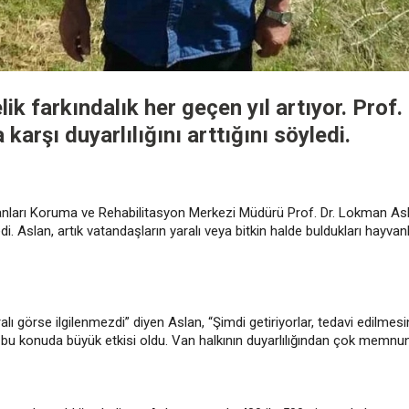
k farkındalık her geçen yıl artıyor. Prof.
karşı duyarlılığını arttığını söyledi.
nları Koruma ve Rehabilitasyon Merkezi Müdürü Prof. Dr. Lokman Asla
ledi. Aslan, artık vatandaşların yaralı veya bitkin halde buldukları hayvan
lı görse ilgilenmezdi” diyen Aslan, “Şimdi getiriyorlar, tedavi edilmesini 
 bu konuda büyük etkisi oldu. Van halkının duyarlılığından çok memnunuz