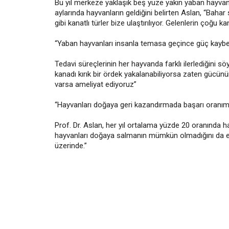
Bu yıl merkeze yaklaşık beş yüze yakın yaban hayvanın
aylarında hayvanların geldiğini belirten Aslan, “Baha
gibi kanatlı türler bize ulaştırılıyor. Gelenlerin çoğu ka
“Yaban hayvanları insanla temasa geçince güç kaybe
Tedavi süreçlerinin her hayvanda farklı ilerlediğini s
kanadı kırık bir ördek yakalanabiliyorsa zaten gücünü
varsa ameliyat ediyoruz”
“Hayvanları doğaya geri kazandırmada başarı oranım
Prof. Dr. Aslan, her yıl ortalama yüzde 20 oranında h
hayvanları doğaya salmanın mümkün olmadığını da ekle
üzerinde.”