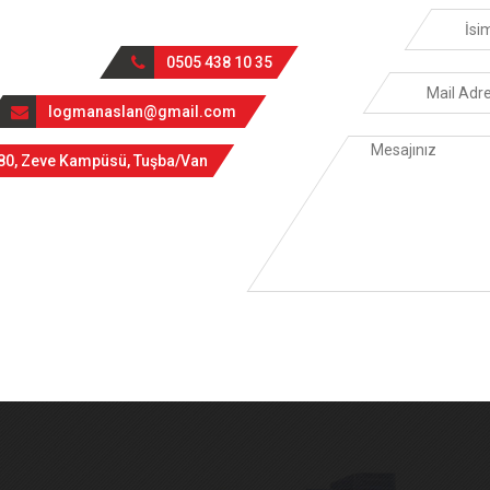
0505 438 10 35
logmanaslan@gmail.com
5080, Zeve Kampüsü, Tuşba/Van