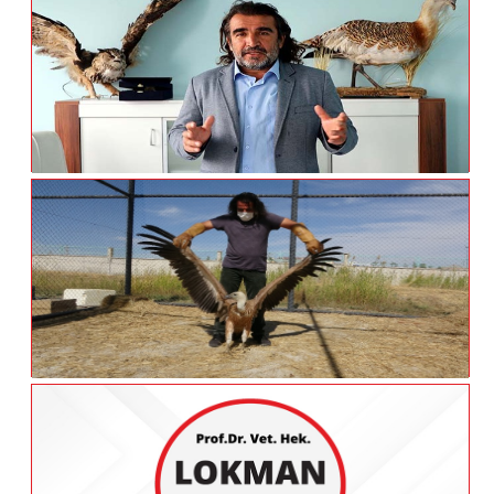
Rehabilitasyon Merkezi Hastane Gibi
Çalışıyor
VAN Prof. Dr. Aslan Kirpileri Yok
Ederseniz Yılanlarla Mücadele Edersiniz.
Prof. Dr. Aslan: Çevresini Ve Hayvanları
Korumayan Insan, Kendi Sonunu
Hazırlamıştır