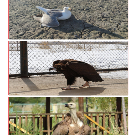
Van'daki Öğrenciler 'yaban Hayatı'
Konusunda Bilgilendirildi
Van'daki Martı Ölümlerinin Ölüm Nedeni
Açlık Ve Stres
Prof.Dr. Aslan: Hasta Hayvan Sayısı 5'e
Katlandı!