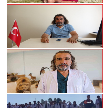
Van'da Tedavileri Tamamlanan Arı
Şahinleri Doğaya Bırakıldı
Prof. Dr. Aslan: “600 Milyona Yakın Insan
Gıda Güvenliğine Bağlı Olarak
Hastalanmaktadır”