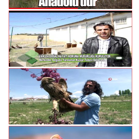
Van'da Koruma Altına Alınan Alageyikler,
Üretim Merkezlerine Gönderildi
Van'da Doğal Hayatı Koruma MÜdürlüğü
Kuruluyor