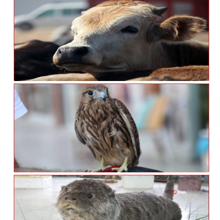
Türkülere Konu Olan Allı Turnalar Van Gölü
Havzasını Renklendirdi
Prof. Dr. Aslan’dan Üreticileri Ve
Tüketicileri Rahatlatan Açıklama
Yaralı Kerkenez Tedavi Altına Alındı