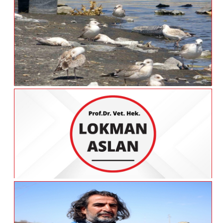
Prof. Dr. Lokman Aslan: "Sulak Alanları
Yok Edersek, Çölleşme Ve Erozyonlarla
Muhatap Oluruz"
Van Gölü’nde Acı Fotoğraf: Binlerce Martı
Öldü
VAN Prof. Dr. Aslan Bizim Bölgemizde De