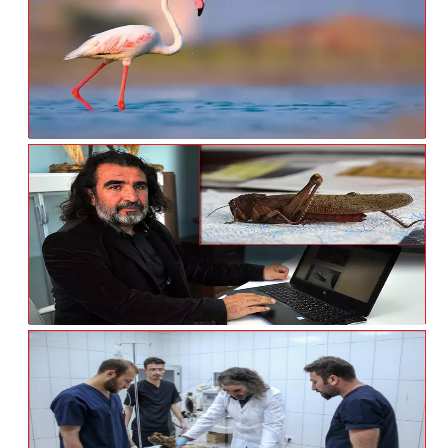
20 Yıldır Hayatını Yaban Hayvanlarına
Adadı
Van Gölü'nde Flamingoların Konaklaması
Prof. Dr. Aslan'dan 'çekirge Istilası'
Açıklaması