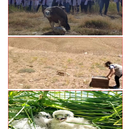
Prof. Dr. Aslan: 'Bütün Canlıların Birlikte
Yaşadığı Bir Medeniyet Oluşturulmalı'
Van'da Tedavileri Tamamlanan 300 Yabani
Hayvan Doğaya Bırakıldı
Tedavileri Tamamlanan Yavru Tilkiler
Doğaya Bırakıldı