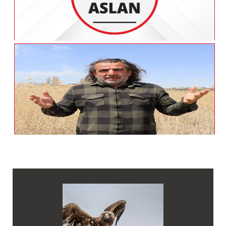
Nesli Tükenme Tehlikesi Altındaki Çizgili
Sırtlan Vurulmuş Olarak Bulundu
Van'da Yaban Hayatın Sessiz Kahramanı: 9
Ayda 500’e Yakın Hayvana Müdahale Etti