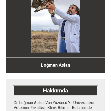
Loğman Aslan
Hakkımda
Dr. Loğman Aslan, Van Yüzüncü Yıl Üniversitesi
Veteriner Fakültesi Klinik Bilimler Bölümü'nde