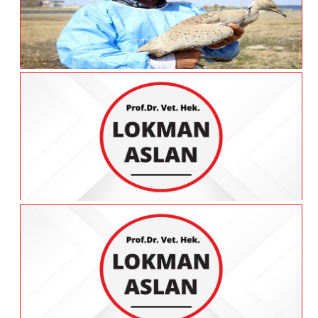
Tahribata Yol Açan Çekirge Türleri Var
Tedavisi Tamamlanan Yakalı Toy Kuşu
Özgürlüğe Kanat Çırptı
Van Gölü'nde Flamingolar Göç Etmedi:
Nedeni Iklim Değişikliği