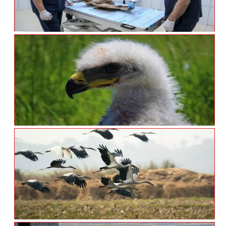
Yaban Hayvanları Aslan Ile Yaşama
Tutunuyor
Van YYÜ’nün Sevimli Misafirleri